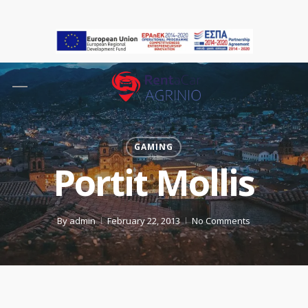
Skip
to
main
content
Menu
GAMING
Portit Mollis
By
admin
February 22, 2013
No Comments